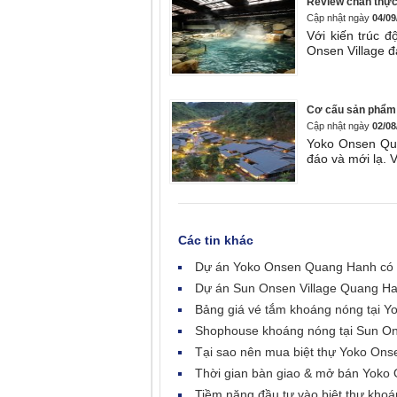
Review chân thực:
Cập nhật ngày
04/09
Với kiến trúc 
Onsen Village đ
Cơ cấu sản phẩm 
Cập nhật ngày
02/08
Yoko Onsen Qua
đáo và mới lạ. 
Các tin khác
Dự án Yoko Onsen Quang Hanh có 
Dự án Sun Onsen Village Quang H
Bảng giá vé tắm khoáng nóng tại Y
Shophouse khoáng nóng tại Sun On
Tại sao nên mua biệt thự Yoko On
Thời gian bàn giao & mở bán Yoko 
Tiềm năng đầu tư vào biệt thự khoá