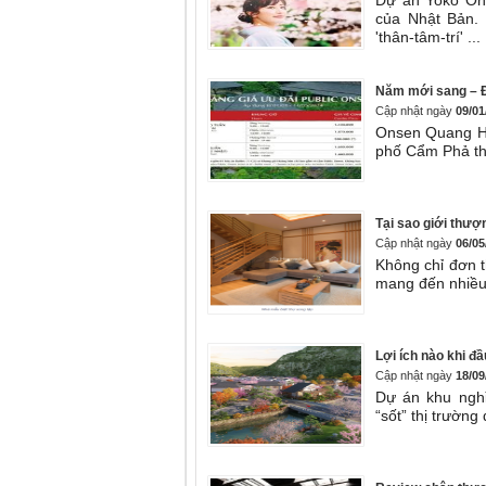
của Nhật Bản. 
'thân-tâm-trí' ...
Năm mới sang – 
Cập nhật ngày
09/01
Onsen Quang Ha
phố Cẩm Phả thu
Tại sao giới thượ
Cập nhật ngày
06/05
Không chỉ đơn 
mang đến nhiều 
Lợi ích nào khi đ
Cập nhật ngày
18/09
Dự án khu ngh
“sốt” thị trường