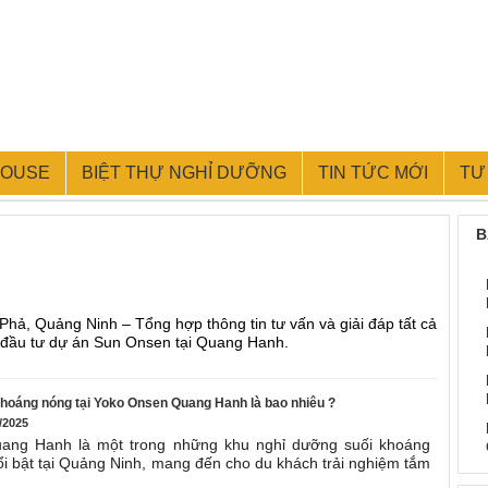
HOUSE
BIỆT THỰ NGHỈ DƯỠNG
TIN TỨC MỚI
TƯ
B
ả, Quảng Ninh – Tổng hợp thông tin tư vấn và giải đáp tất cả
 đầu tư dự án Sun Onsen tại Quang Hanh.
khoáng nóng tại Yoko Onsen Quang Hanh là bao nhiêu ?
/2025
ang Hanh là một trong những khu nghỉ dưỡng suối khoáng
i bật tại Quảng Ninh, mang đến cho du khách trải nghiệm tắm