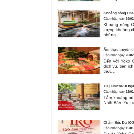
Khoáng nóng Onsen 
Cập nhật ngày
29/02
Khoáng nóng O
lượng khoáng ch
những ...
Ẩm thực truyền t
Cập nhật ngày
26/02
Đến với Yoko 
dịch vụ, tiện í
thực ...
Yu juunichi-10 ng
Cập nhật ngày
22/01
Tắm khoáng nón
Nhật Bản. Yu juu
Chăm Sóc Da IKO
Cập nhật ngày
15/01
Dự án Yoko On