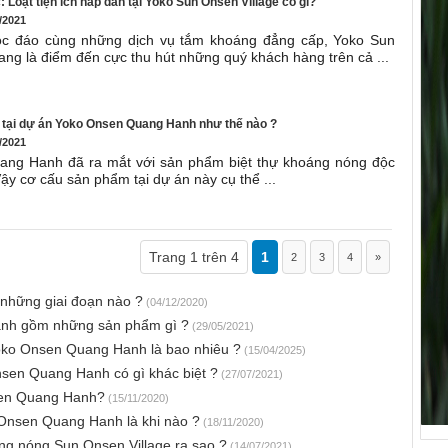
 Loạt tiện ích hấp dẫn tại Yoko Sun Onsen Village có gì?
/2021
độc đáo cùng những dịch vụ tắm khoáng đẳng cấp, Yoko Sun
ang là điểm đến cực thu hút những quý khách hàng trên cả ...
tại dự án Yoko Onsen Quang Hanh như thế nào ?
/2021
ng Hanh đã ra mắt với sản phẩm biệt thự khoáng nóng độc
Vậy cơ cấu sản phẩm tại dự án này cụ thể ...
Trang 1 trên 4
1
2
3
4
»
những giai đoạn nào ?
(04/12/2020)
anh gồm những sản phẩm gì ?
(29/05/2021)
oko Onsen Quang Hanh là bao nhiêu ?
(15/04/2025)
sen Quang Hanh có gì khác biệt ?
(27/07/2021)
sen Quang Hanh?
(15/11/2020)
Onsen Quang Hanh là khi nào ?
(18/11/2020)
ng nóng Sun Onsen Village ra sao ?
(14/07/2021)