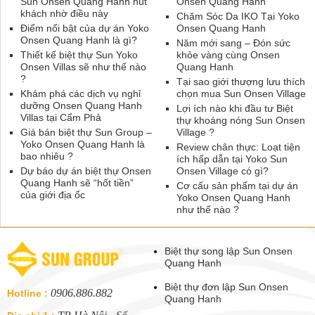
Sun Onsen Quang Hanh hút
Onsen Quang Hanh
khách nhờ điều này
Chăm Sóc Da IKO Tại Yoko
Điểm nổi bật của dự án Yoko
Onsen Quang Hanh
Onsen Quang Hanh là gì?
Năm mới sang – Đón sức
Thiết kế biệt thự Sun Yoko
khỏe vàng cùng Onsen
Onsen Villas sẽ như thế nào
Quang Hanh
?
Tại sao giới thượng lưu thích
Khám phá các dịch vụ nghỉ
chọn mua Sun Onsen Village
dưỡng Onsen Quang Hanh
Lợi ích nào khi đầu tư Biệt
Villas tại Cẩm Phả
thự khoáng nóng Sun Onsen
Giá bán biệt thự Sun Group –
Village ?
Yoko Onsen Quang Hanh là
Review chân thực: Loạt tiện
bao nhiêu ?
ích hấp dẫn tại Yoko Sun
Dự báo dự án biệt thự Onsen
Onsen Village có gì?
Quang Hanh sẽ “hốt tiền”
Cơ cấu sản phẩm tại dự án
của giới địa ốc
Yoko Onsen Quang Hanh
như thế nào ?
Biệt thự song lập Sun Onsen
Quang Hanh
Biệt thự đơn lập Sun Onsen
0906.886.882
Hotline :
Quang Hanh