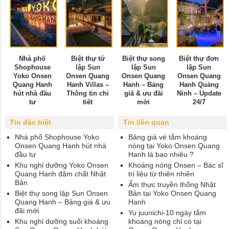
Nhà phố
Biệt thự tứ
Biệt thự song
Biệt thự đơn
Shophouse
lập Sun
lập Sun
lập Sun
Yoko Onsen
Onsen Quang
Onsen Quang
Onsen Quang
Quang Hanh
Hanh Villas –
Hanh – Bảng
Hanh Quảng
hút nhà đầu
Thông tin chi
giá & ưu đãi
Ninh – Update
tư
tiết
mới
24/7
Tin đặc biệt
Tin liên quan
Nhà phố Shophouse Yoko
Bảng giá vé tắm khoáng
Onsen Quang Hanh hút nhà
nóng tại Yoko Onsen Quang
đầu tư
Hanh là bao nhiêu ?
Khu nghỉ dưỡng Yoko Onsen
Khoáng nóng Onsen – Bác sĩ
Quang Hanh đậm chất Nhật
trị liệu từ thiên nhiên
Bản
Ẩm thực truyền thống Nhật
Biệt thự song lập Sun Onsen
Bản tại Yoko Onsen Quang
Quang Hanh – Bảng giá & ưu
Hanh
đãi mới
Yu juunichi-10 ngày tắm
Khu nghỉ dưỡng suối khoáng
khoáng nóng chỉ có tại