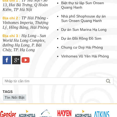
TP Hà Nội - Số
Địa chỉ 1 :
Biệt thự tứ lập Sun Onsen
13, Hai Bà Trưng, Q Hoàn
Quang Hanh
Kiếm, TP Hà Nội
Nhà phố Shophouse dự án
TP Hải Phòng -
Địa chỉ 2 :
Sun Onsen Quang Hanh
Vinhomes Imperia, Thượng
Lý, Hồng Bàng, Hải Phòng
Dự án Sun Marina Hạ Long
Hạ Long - Sun
Địa chỉ 3 :
Dự án Đồi Rồng Đồ Sơn
World Ha Long Complex,
đường Hạ Long, P. Bãi
Chung cư Doji Hải Phòng
Cháy, TP. Hạ Long
Vinhomes Vũ Yên Hải Phòng
TAGS
Tin Nổi Bật