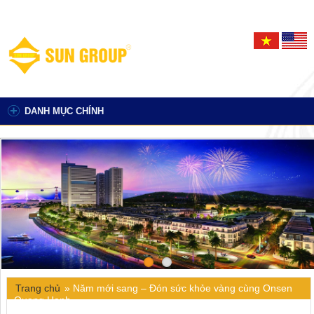
DANH MỤC CHÍNH
Trang chủ
»
Năm mới sang – Đón sức khỏe vàng cùng Onsen
Quang Hanh