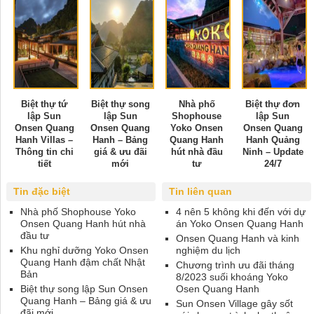
Biệt thự tứ
Biệt thự song
Nhà phố
Biệt thự đơn
lập Sun
lập Sun
Shophouse
lập Sun
Onsen Quang
Onsen Quang
Yoko Onsen
Onsen Quang
Hanh Villas –
Hanh – Bảng
Quang Hanh
Hanh Quảng
Thông tin chi
giá & ưu đãi
hút nhà đầu
Ninh – Update
tiết
mới
tư
24/7
Tin đặc biệt
Tin liên quan
Nhà phố Shophouse Yoko
4 nên 5 không khi đến với dự
Onsen Quang Hanh hút nhà
án Yoko Onsen Quang Hanh
đầu tư
Onsen Quang Hanh và kinh
Khu nghỉ dưỡng Yoko Onsen
nghiệm du lịch
Quang Hanh đậm chất Nhật
Chương trình ưu đãi tháng
Bản
8/2023 suối khoáng Yoko
Biệt thự song lập Sun Onsen
Osen Quang Hanh
Quang Hanh – Bảng giá & ưu
Sun Onsen Village gây sốt
đãi mới