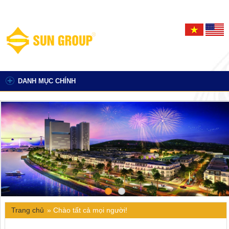
DANH MỤC CHÍNH
Trang chủ
»
Chào tất cả mọi người!