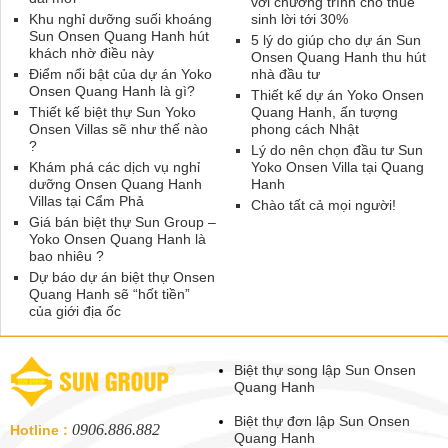
với chương trình cho thuê
Khu nghỉ dưỡng suối khoáng
sinh lời tới 30%
Sun Onsen Quang Hanh hút
5 lý do giúp cho dự án Sun
khách nhờ điều này
Onsen Quang Hanh thu hút
Điểm nổi bật của dự án Yoko
nhà đầu tư
Onsen Quang Hanh là gì?
Thiết kế dự án Yoko Onsen
Thiết kế biệt thự Sun Yoko
Quang Hanh, ấn tượng
Onsen Villas sẽ như thế nào
phong cách Nhật
?
Lý do nên chọn đầu tư Sun
Khám phá các dịch vụ nghỉ
Yoko Onsen Villa tại Quang
dưỡng Onsen Quang Hanh
Hanh
Villas tại Cẩm Phả
Chào tất cả mọi người!
Giá bán biệt thự Sun Group –
Yoko Onsen Quang Hanh là
bao nhiêu ?
Dự báo dự án biệt thự Onsen
Quang Hanh sẽ “hốt tiền”
của giới địa ốc
Biệt thự song lập Sun Onsen
Quang Hanh
Biệt thự đơn lập Sun Onsen
0906.886.882
Hotline :
Quang Hanh